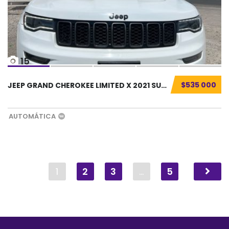
15
$535 000
JEEP GRAND CHEROKEE LIMITED X 2021 SUV SEMIN...
AUTOMÁTICA
1
2
3
…
5