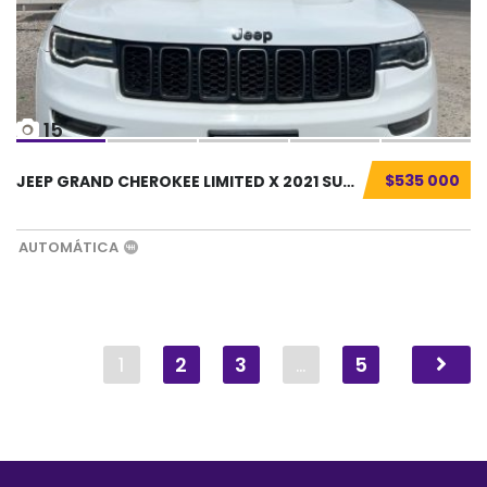
15
$535 000
JEEP GRAND CHEROKEE LIMITED X 2021 SUV SEMIN...
AUTOMÁTICA
1
2
3
…
5