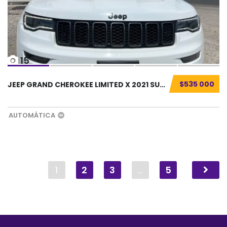
15
$535 000
JEEP GRAND CHEROKEE LIMITED X 2021 SUV SEMIN...
AUTOMÁTICA
1
2
3
…
5