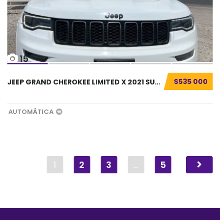
15
$535 000
JEEP GRAND CHEROKEE LIMITED X 2021 SUV SEMIN...
AUTOMÁTICA
1
2
3
…
5