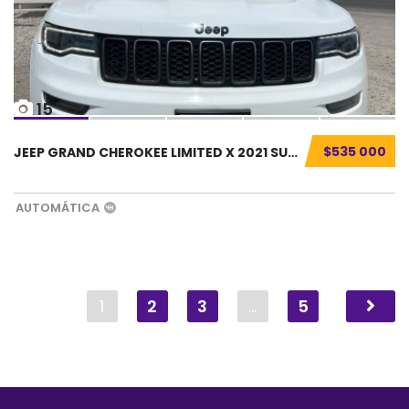
15
$535 000
JEEP GRAND CHEROKEE LIMITED X 2021 SUV SEMIN...
AUTOMÁTICA
1
2
3
…
5