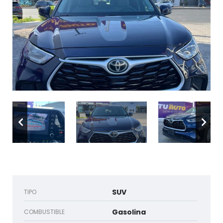
FA
MA
EM
CO
SUV
TIPO
Gasolina
COMBUSTIBLE