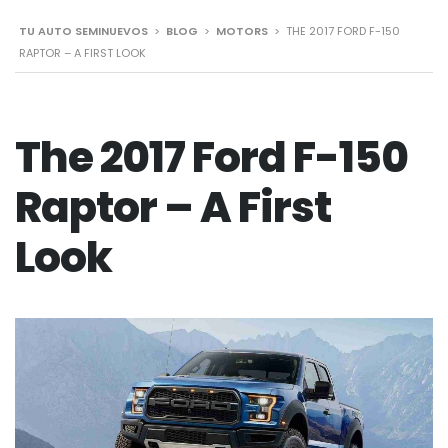
TU AUTO SEMINUEVOS
>
BLOG
>
MOTORS
>
THE 2017 FORD F-150
RAPTOR – A FIRST LOOK
The 2017 Ford F-150
Raptor – A First
Look