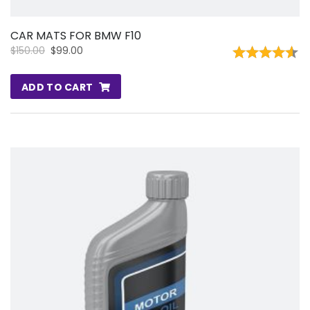
CAR MATS FOR BMW F10
$
150.00
$
99.00
RATED
4.50
ADD TO CART
OUT OF 5