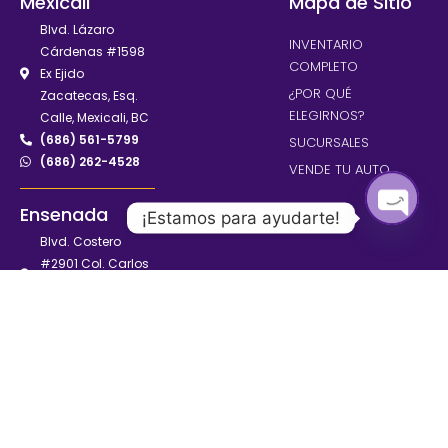
Mexicali
Mapa de Sitio
Blvd. Lázaro
INVENTARIO
Cárdenas #1598
COMPLETO
Ex Ejido
¿POR QUÉ
Zacatecas, Esq.
ELEGIRNOS?
Calle, Mexicali, BC
(686) 561-5799
SUCURSALES
(686) 262-4528
VENDE TU AUTO
Ensenada
¡Estamos para ayudarte!
Blvd. Costero
OPEN
#2901 Col. Carlos
CHAT
Pacheco,
Ensenada, BC
(646) 900-9100
(646) 135-1033
© All rights reserved